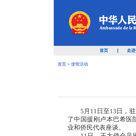
首页
走进
首页
>
使馆活动
5月11日至1
3
日，
驻
了
中国援刚卢本巴希医
业和
侨民代表
座谈
。
11日，
王大使
会见