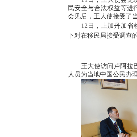
民
安全与
合法权益
等
进
会见后，王大使接受了
12日，上加丹加省
下对在移民局接受调查
王大使访问卢阿拉
人员为当地中国公民
办