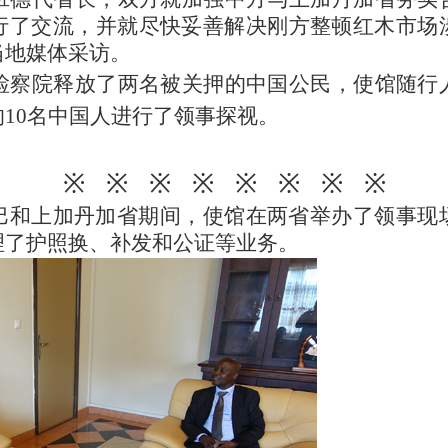
行了交流
，
并就尽快妥善解决刚方整顿红木
市场
当地媒体采访。
检察院释放了两名
被关押的
中国公民，
使
馆
随行
的
10名
中国
人
进行了领事探视。
※
※
※
※
※
※
※
※
巴和上加丹加省期间，使馆在两省举办了领事现
理
了
护照换、补发和公证等业务
。