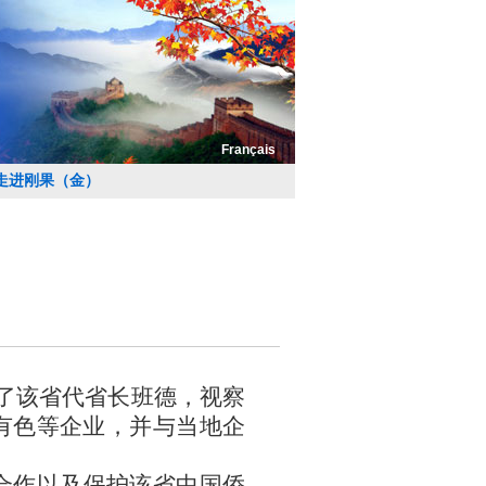
Français
走进刚果（金）
了
该省代省长班德，
视察
有色
等
企业，并与
当地
企
合作以及保护
该
省中国侨