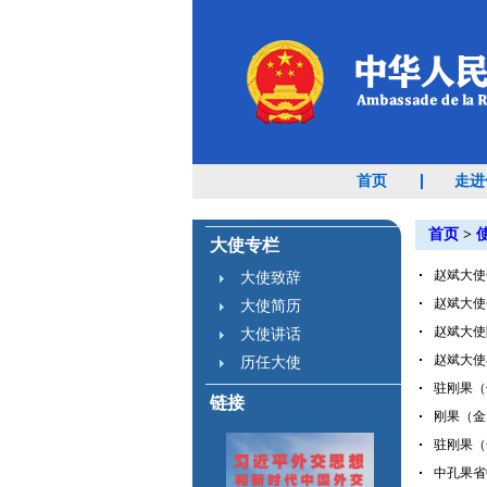
首页
走进
首页
>
大使专栏
赵斌大使会
大使致辞
赵斌大使会
大使简历
赵斌大使
大使讲话
赵斌大使
历任大使
驻刚果（金
链接
刚果（金
驻刚果（
中孔果省