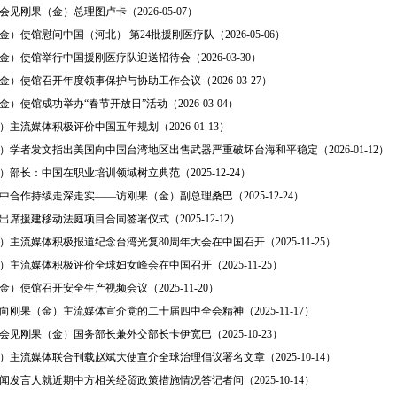
见刚果（金）总理图卢卡（2026-05-07）
）使馆慰问中国（河北） 第24批援刚医疗队（2026-05-06）
金）使馆举行中国援刚医疗队迎送招待会（2026-03-30）
金）使馆召开年度领事保护与协助工作会议（2026-03-27）
）使馆成功举办“春节开放日”活动（2026-03-04）
）主流媒体积极评价中国五年规划（2026-01-13）
）学者发文指出美国向中国台湾地区出售武器严重破坏台海和平稳定（2026-01-12）
）部长：中国在职业培训领域树立典范（2025-12-24）
中合作持续走深走实——访刚果（金）副总理桑巴（2025-12-24）
出席援建移动法庭项目合同签署仪式（2025-12-12）
）主流媒体积极报道纪念台湾光复80周年大会在中国召开（2025-11-25）
）主流媒体积极评价全球妇女峰会在中国召开（2025-11-25）
）使馆召开安全生产视频会议（2025-11-20）
向刚果（金）主流媒体宣介党的二十届四中全会精神（2025-11-17）
会见刚果（金）国务部长兼外交部长卡伊宽巴（2025-10-23）
）主流媒体联合刊载赵斌大使宣介全球治理倡议署名文章（2025-10-14）
闻发言人就近期中方相关经贸政策措施情况答记者问（2025-10-14）