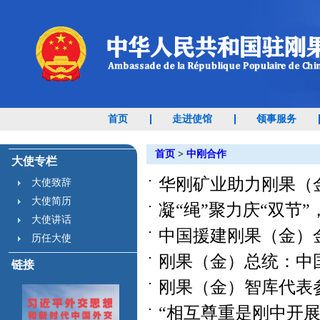
首页
走进使馆
领事服务
首页
>
中刚合作
大使专栏
华刚矿业助力刚果（金）
大使致辞
大使简历
凝“绳”聚力庆“双节”，
大使讲话
中国援建刚果（金）金沙
历任大使
刚果（金）总统：中国援
链接
刚果（金）智库代表参加
“相互尊重是刚中开