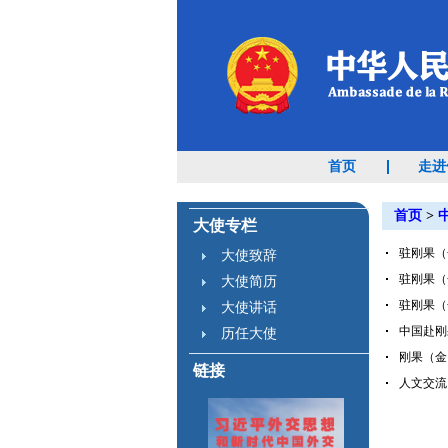
首页
走进
首页
>
大使专栏
驻刚果（金
大使致辞
驻刚果（
大使简历
驻刚果（
大使讲话
中国赴刚
历任大使
刚果（金
链接
人文交流（2